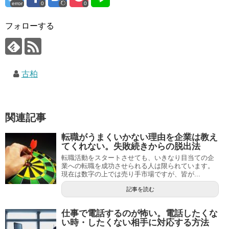
error
0
0
フォローする
古柏
関連記事
転職がうまくいかない理由を企業は教え
てくれない。失敗続きからの脱出法
転職活動をスタートさせても、いきなり目当ての企
業への転職を成功させられる人は限られています。
現在は数字の上では売り手市場ですが、皆が...
記事を読む
仕事で電話するのが怖い。電話したくな
い時・したくない相手に対応する方法