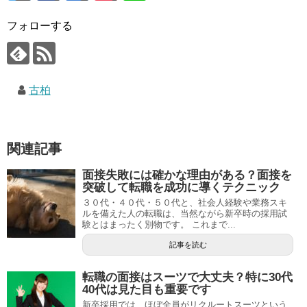
フォローする
古柏
関連記事
面接失敗には確かな理由がある？面接を
突破して転職を成功に導くテクニック
３０代・４０代・５０代と、社会人経験や業務スキ
ルを備えた人の転職は、当然ながら新卒時の採用試
験とはまったく別物です。 これまで...
記事を読む
転職の面接はスーツで大丈夫？特に30代
40代は見た目も重要です
新卒採用では、ほぼ全員がリクルートスーツという