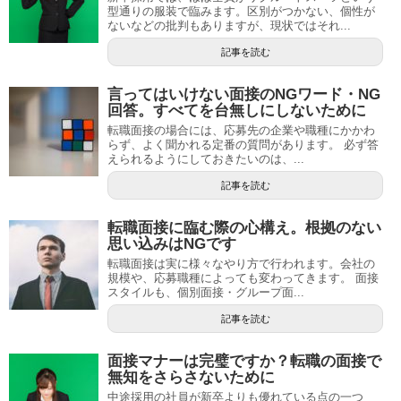
型通りの服装で臨みます。区別がつかない、個性が
ないなどの批判もありますが、現状ではそれ...
記事を読む
言ってはいけない面接のNGワード・NG
回答。すべてを台無しにしないために
転職面接の場合には、応募先の企業や職種にかかわ
らず、よく聞かれる定番の質問があります。 必ず答
えられるようにしておきたいのは、...
記事を読む
転職面接に臨む際の心構え。根拠のない
思い込みはNGです
転職面接は実に様々なやり方で行われます。会社の
規模や、応募職種によっても変わってきます。 面接
スタイルも、個別面接・グループ面...
記事を読む
面接マナーは完璧ですか？転職の面接で
無知をさらさないために
中途採用の社員が新卒よりも優れている点の一つ