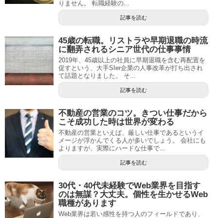
りません。 転職経験の...
記事を読む
45歳の転職。リストラや早期退職の時流
に翻弄されるシニア世代の仕事事情
2019年、45歳以上の社員に早期退職を含む再配置を
促すという、大手SIer企業の人事改革が打ち出され
て話題となりました。 そ...
記事を読む
不動産の営業のコツ。きつい仕事だから
こそ成功した時は世界が変わる
不動産の営業といえば、厳しい仕事であるというイ
メージが浮かんでくる人が多いでしょう。 会社にも
よりますが、実際にハードな仕事で...
記事を読む
30代・40代未経験でWeb業界を目指す
のは無謀？大丈夫。個性を生かせるWeb
職種があります
Web業界は若い感性を持つ人のフィールドであり、