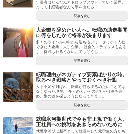
年長者はだんだんとドロップアウトしていく業界。
まして未経験者なんて手を出せる...
記事を読む
大企業を辞めたい人へ。転職の助走期間
に何をしたかで将来が決まります
多くのライバルの中から勝ち抜いて、せっかく入社
できた大企業、大手企業。 社会的ステイタスもある
し、待遇もわるくない。でもどうし...
記事を読む
転職理由がネガティブ要素ばかりの時。
取るべき戦略とやっておくべき行動
人手不足が叫ばれ、転職が何ら後ろめたいことでは
なくなった現在。 多くの人が今の会社や仕事を辞
め、別の道を探るようになってきまし...
記事を読む
就職氷河期世代で今も非正規で働く人。
正社員への挑戦をあきらめないために
就職氷河期に新卒として就活をした元学生の方たち