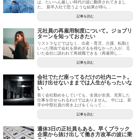
は、たいへん厳しい時代の波に翻弄されてきまし
た。 新卒入社で思うような結果が得ら...
記事を読む
元社員の再雇用制度について。ジョブリ
ターンを知っておきたい
リストラなどではなく、出産・育児、介護、転勤と
いった理由で会社を辞めざるを得なかった人が、元
いた会社に請われて再就職できる（再雇用し...
記事を読む
会社でただ座ってるだけの社内ニート。
抜け出せないままでは人生がもったいな
い
長く会社勤めをしていても、全員が全員、充実した
仕事を任せられるわけではありません。 中には、若
手や中堅社員の突き上げをくらって...
記事を読む
週休3日の正社員もある。早くブラック
企業から抜け出して働き方改革の波に乗