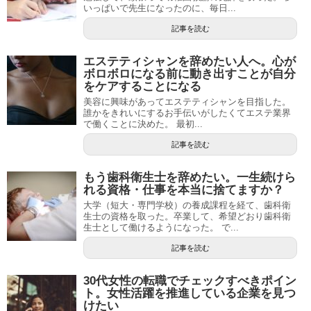
いっぱいで先生になったのに、毎日...
記事を読む
エステティシャンを辞めたい人へ。心が
ボロボロになる前に動き出すことが自分
をケアすることになる
美容に興味があってエステティシャンを目指した。
誰かをきれいにするお手伝いがしたくてエステ業界
で働くことに決めた。 最初...
記事を読む
もう歯科衛生士を辞めたい。一生続けら
れる資格・仕事を本当に捨てますか？
大学（短大・専門学校）の養成課程を経て、歯科衛
生士の資格を取った。卒業して、希望どおり歯科衛
生士として働けるようになった。 で...
記事を読む
30代女性の転職でチェックすべきポイン
ト。女性活躍を推進している企業を見つ
けたい