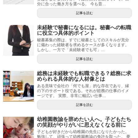
分に合った働き方を選べる。 今も昔...
記事を読む
未経験で秘書になるには。秘書への転職
に役立つ具体的ポイント
秘書募集の際は、すでに秘書としてのスキルが充分
に備わった経験者を求めるケースが多くなります。
しかし、一方で「未経験者でも可」...
記事を読む
総務は未経験でも転職できる？総務に求
められる具体的な人材像とは
ある意味で会社の「何でも屋」的な存在であり、縁
の下のサポート役である。それが総務の仕事のイメ
ージです。 実際、非常に幅広い仕事...
記事を読む
幼稚園教諭を辞めたい人へ。子どもたち
の笑顔がやりがいに思えなくなる前に
子どもが好きだから幼稚園の先生になりたかった。
勉強して、頑張って幼稚園教諭の免許を取った。 夢