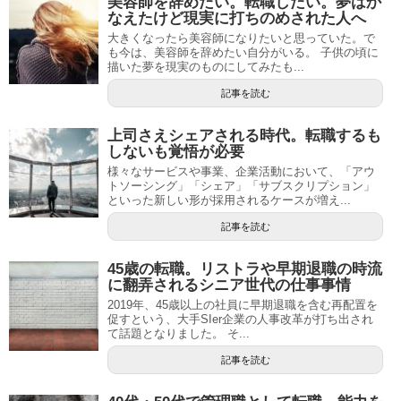
美容師を辞めたい。転職したい。夢はか
なえたけど現実に打ちのめされた人へ
大きくなったら美容師になりたいと思っていた。で
も今は、美容師を辞めたい自分がいる。 子供の頃に
描いた夢を現実のものにしてみたも...
記事を読む
上司さえシェアされる時代。転職するも
しないも覚悟が必要
様々なサービスや事業、企業活動において、「アウ
トソーシング」「シェア」「サブスクリプション」
といった新しい形が採用されるケースが増え...
記事を読む
45歳の転職。リストラや早期退職の時流
に翻弄されるシニア世代の仕事事情
2019年、45歳以上の社員に早期退職を含む再配置を
促すという、大手SIer企業の人事改革が打ち出され
て話題となりました。 そ...
記事を読む