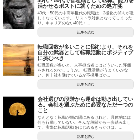
40代・50代で管理職として転職。能力を
活かせるポストに就くための処方箋
40代・50代の中高年世代の転職は、2極化の傾向が激
しくなっています。 リストラ対象となってしまった
り、キャリアのない40代・...
記事を読む
転職回数が多いことに悩むより、それを
自分の武器として転職活動にポジティブ
に挑むべき
転職回数が多いと、人事担当者にはどういった評価
をされるのでしょうか。 転職活動がうまくいかな
い、何十社も受けているが不採用ばか...
記事を読む
会社選びの段階から運命は動き出してい
る。会社を選ぶために必要なただ一つの
こと
なんとなく転職が頭の隅にあるけれど、具体的には
何も行動していない。そんな段階から一歩踏み出し
て、実際に転職活動をはじめるきっかけは、...
記事を読む