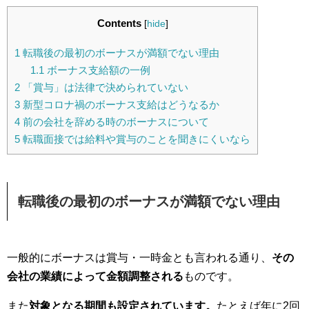
Contents
[
hide
]
1
転職後の最初のボーナスが満額でない理由
1.1
ボーナス支給額の一例
2
「賞与」は法律で決められていない
3
新型コロナ禍のボーナス支給はどうなるか
4
前の会社を辞める時のボーナスについて
5
転職面接では給料や賞与のことを聞きにくいなら
転職後の最初のボーナスが満額でない理由
一般的にボーナスは賞与・一時金とも言われる通り、
その
会社の業績によって金額調整される
ものです。
また
対象となる期間も設定されています。
たとえば年に2回